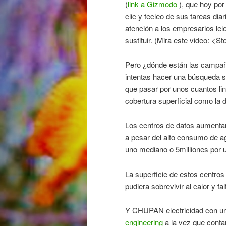
(
link a Gizmodo
), que hoy po
clic y tecleo de sus tareas di
atención a los empresarios l
sustituir. (Mira este video: <
Pero ¿dónde están las campañ
intentas hacer una búsqueda s
que pasar por unos cuantos lin
cobertura superficial como la
Los centros de datos aumentan 
a pesar del alto consumo de agu
uno mediano o 5milliones por
La superficie de estos centros
pudiera sobrevivir al calor y 
Y CHUPAN electricidad con un
engineering
a la vez que conta