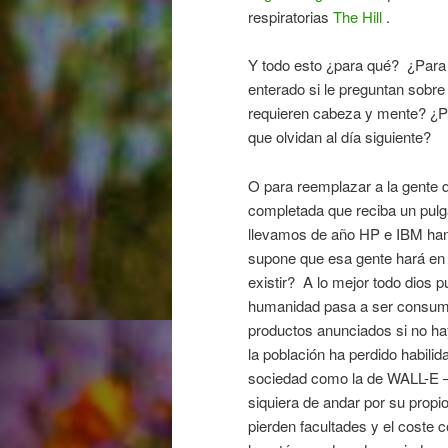
respiratorias
The Hill
.
Y todo esto ¿para qué? ¿Para
enterado si le preguntan sobr
requieren cabeza y mente? ¿P
que olvidan al día siguiente?
O para reemplazar a la gente 
completada que reciba un pulga
llevamos de año HP e IBM han 
supone que esa gente hará en 
existir? A lo mejor todo dios p
humanidad pasa a ser consumid
productos anunciados si no h
la población ha perdido habili
sociedad como la de WALL-E –
siquiera de andar por su propi
pierden facultades y el coste 