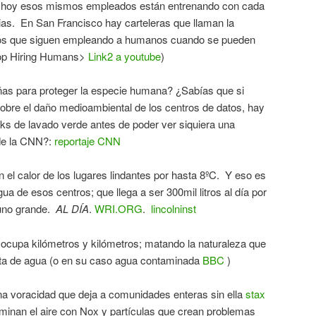
r hoy esos mismos empleados están entrenando con cada
arias. En San Francisco hay carteleras que llaman la
elos que siguen empleando a humanos cuando se pueden
Stop Hiring Humans>
Link2 a youtube
)
as para proteger la especie humana? ¿Sabías que si
obre el daño medioambiental de los centros de datos, hay
ks de lavado verde antes de poder ver siquiera una
 de la CNN?:
reportaje CNN
el calor de los lugares lindantes por hasta 8ºC. Y eso es
a de esos centros; que llega a ser 300mil litros al día por
 uno grande.
AL DÍA
.
WRI.ORG
.
lincolninst
 ocupa kilómetros y kilómetros; matando la naturaleza que
falta de agua (o en su caso agua contaminada
BBC
)
a voracidad que deja a comunidades enteras sin ella
stax
minan el aire con Nox y partículas que crean problemas