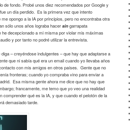
ido de fondo. Probé unos diez recomendados por Google y
 fue un día perdido. Es la primera vez que intento
me opongo a la IA por principios, pero no encontraba otra
tan sólo unos años lograba hacer
sin
garrapata
me he decepcionado a mi misma por violar mis máximas
audio y por tanto no podré utilizar la entrevista.
 diga – creyéndose indulgentes – que hay que adaptarse a
nte que ni sabía qué era un email cuando yo llevaba años
contacto con mis amigos en otros países. Gente que no
tenía fronteras; cuando yo compraba vino para enviar a
drid. Esa misma gente ahora me dice que no hay que
 embargo; francamente, me temo que yo veo una realidad
n comprender qué es la IA, y que cuando el pelotón de la
erá demasiado tarde.