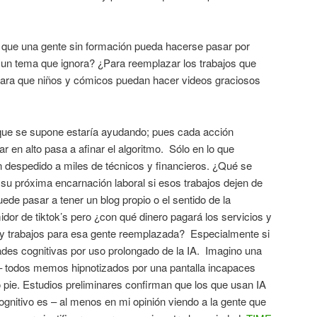
 que una gente sin formación pueda hacerse pasar por
e un tema que ignora? ¿Para reemplazar los trabajos que
ara que niños y cómicos puedan hacer videos graciosos
que se supone estaría ayudando; pues cada acción
r en alto pasa a afinar el algoritmo. Sólo en lo que
despedido a miles de técnicos y financieros. ¿Qué se
su próxima encarnación laboral si esos trabajos dejen de
uede pasar a tener un blog propio o el sentido de la
or de tiktok’s pero ¿con qué dinero pagará los servicios y
ay trabajos para esa gente reemplazada? Especialmente si
dades cognitivas por uso prolongado de la IA. Imagino una
 todos memos hipnotizados por una pantalla incapaces
o pie. Estudios preliminares confirman que los que usan IA
cognitivo es – al menos en mi opinión viendo a la gente que