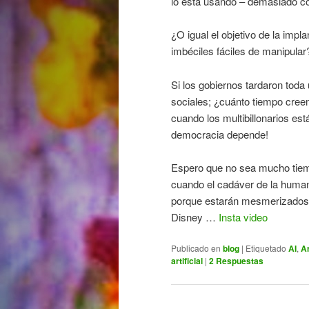
lo está usando – demasiado co
¿O igual el objetivo de la imp
imbéciles fáciles de manipula
Si los gobiernos tardaron toda
sociales; ¿cuánto tiempo cree
cuando los multibillonarios es
democracia depende!
Espero que no sea mucho tiem
cuando el cadáver de la human
porque estarán mesmerizados 
Disney …
Insta video
Publicado en
blog
|
Etiquetado
AI
,
Ar
artificial
|
2
Respuestas