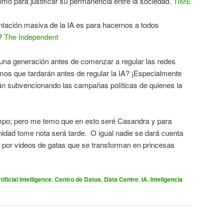
mo para justificar su permanencia entre la sociedad.
TIME
lantación masiva de la IA es para hacernos a todos
r?
The Independent
 una generación antes de comenzar a regular las redes
mos que tardarán antes de regular la IA? ¡Especialmente
tán subvencionando las campañas políticas de quienes la
po; pero me temo que en esto seré Casandra y para
idad tome nota será tarde. O igual nadie se dará cuenta
por videos de gatas que se transforman en princesas
tificial Intelligence
,
Centro de Datos
,
Data Centre
,
IA
,
Inteligencia