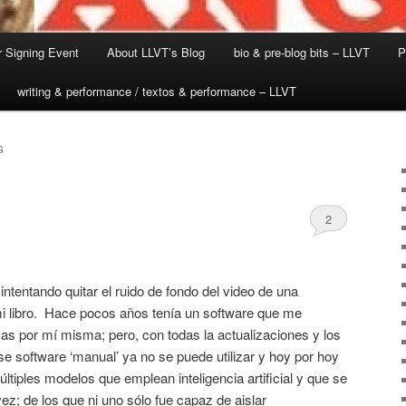
 Signing Event
About LLVT’s Blog
bio & pre-blog bits – LLVT
P
writing & performance / textos & performance – LLVT
G
2
ntentando quitar el ruido de fondo del video de una
mi libro. Hace pocos años tenía un software que me
sas por mí misma; pero, con todas la actualizaciones y los
e software ‘manual’ ya no se puede utilizar y hoy por hoy
ltiples modelos que emplean inteligencia artificial y que se
ez; de los que ni uno sólo fue capaz de aislar