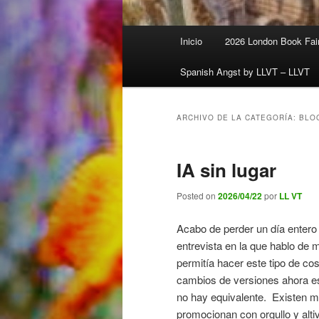
Menú
Inicio
2026 London Book Fair
principal
Spanish Angst by LLVT – LLVT
ARCHIVO DE LA CATEGORÍA:
BLO
IA sin lugar
Posted on
2026/04/22
por
LL VT
Acabo de perder un día entero i
entrevista en la que hablo de 
permitía hacer este tipo de co
cambios de versiones ahora es
no hay equivalente. Existen mú
promocionan con orgullo y altiv