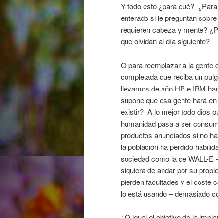
Y todo esto ¿para qué? ¿Para
enterado si le preguntan sobr
requieren cabeza y mente? ¿P
que olvidan al día siguiente?
O para reemplazar a la gente 
completada que reciba un pulga
llevamos de año HP e IBM han 
supone que esa gente hará en 
existir? A lo mejor todo dios p
humanidad pasa a ser consumid
productos anunciados si no h
la población ha perdido habili
sociedad como la de WALL-E –
siquiera de andar por su propi
pierden facultades y el coste 
lo está usando – demasiado co
¿O igual el objetivo de la imp