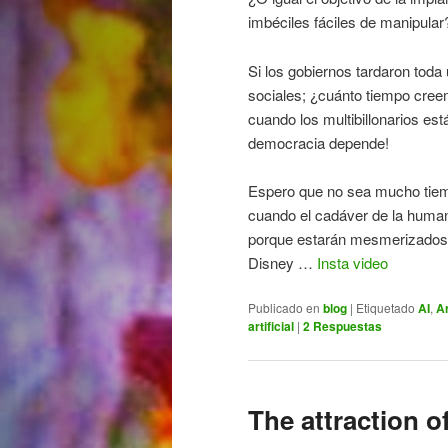
imbéciles fáciles de manipula
Si los gobiernos tardaron toda
sociales; ¿cuánto tiempo cree
cuando los multibillonarios es
democracia depende!
Espero que no sea mucho tiem
cuando el cadáver de la human
porque estarán mesmerizados 
Disney …
Insta video
Publicado en
blog
|
Etiquetado
AI
,
Ar
artificial
|
2
Respuestas
The attraction o