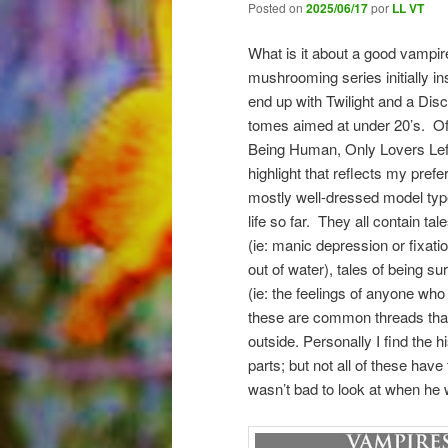
Posted on
2025/06/17
por
LL VT
What is it about a good vampir
mushrooming series initially in
end up with Twilight and a Dis
tomes aimed at under 20’s. Of 
Being Human, Only Lovers Left
highlight that reflects my pref
mostly well-dressed model type
life so far. They all contain 
(ie: manic depression or fixation
out of water), tales of being s
(ie: the feelings of anyone who 
these are common threads that
outside. Personally I find the h
parts; but not all of these have
wasn’t bad to look at when he w