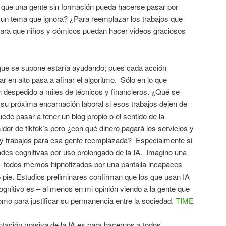
 que una gente sin formación pueda hacerse pasar por
e un tema que ignora? ¿Para reemplazar los trabajos que
ara que niños y cómicos puedan hacer videos graciosos
que se supone estaría ayudando; pues cada acción
r en alto pasa a afinar el algoritmo. Sólo en lo que
despedido a miles de técnicos y financieros. ¿Qué se
su próxima encarnación laboral si esos trabajos dejen de
uede pasar a tener un blog propio o el sentido de la
or de tiktok’s pero ¿con qué dinero pagará los servicios y
ay trabajos para esa gente reemplazada? Especialmente si
dades cognitivas por uso prolongado de la IA. Imagino una
 todos memos hipnotizados por una pantalla incapaces
o pie. Estudios preliminares confirman que los que usan IA
cognitivo es – al menos en mi opinión viendo a la gente que
mo para justificar su permanencia entre la sociedad.
TIME
lantación masiva de la IA es para hacernos a todos