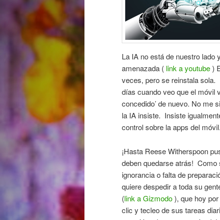
La IA no está de nuestro lado 
amenazada (
link a youtube
) E
veces, pero se reinstala sola.
días cuando veo que el móvil 
concedido’ de nuevo. No me si
la IA insiste. Insiste igualment
control sobre la apps del móvil
¡Hasta Reese Witherspoon pus
deben quedarse atrás! Como si 
ignorancia o falta de prepara
quiere despedir a toda su gent
(
link a Gizmodo
), que hoy po
clic y tecleo de sus tareas di