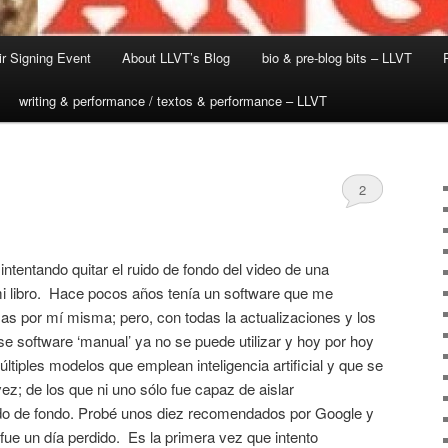
r Signing Event
About LLVT’s Blog
bio & pre-blog bits – LLVT
writing & performance / textos & performance – LLVT
2
ntentando quitar el ruido de fondo del video de una
mi libro. Hace pocos años tenía un software que me
sas por mí misma; pero, con todas la actualizaciones y los
e software ‘manual’ ya no se puede utilizar y hoy por hoy
ltiples modelos que emplean inteligencia artificial y que se
ez; de los que ni uno sólo fue capaz de aislar
ido de fondo. Probé unos diez recomendados por Google y
 fue un día perdido. Es la primera vez que intento