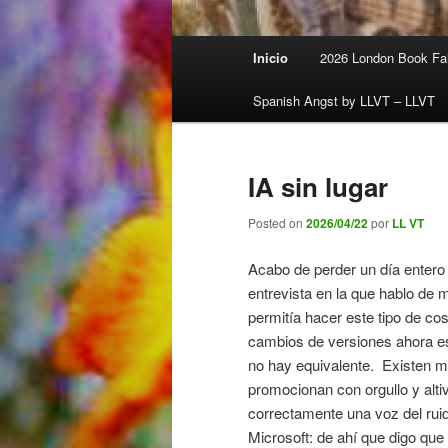
Menú
Inicio
2026 London Book Fai
principal
Spanish Angst by LLVT – LLVT
IA sin lugar
Posted on
2026/04/22
por
LL VT
Acabo de perder un día entero i
entrevista en la que hablo de 
permitía hacer este tipo de co
cambios de versiones ahora es
no hay equivalente. Existen mú
promocionan con orgullo y altiv
correctamente una voz del ru
Microsoft: de ahí que digo que